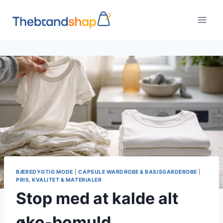
Fortsæt
til
indhold
BÆREDYGTIG MODE
|
CAPSULE WARDROBE & BASISGARDEROBE
|
PRIS, KVALITET & MATERIALER
Stop med at kalde alt
øko-bomuld