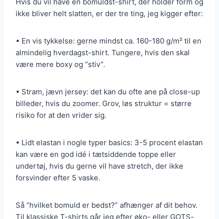
Hvis du vil have en bomuldst-shirt, der holder form og
ikke bliver helt slatten, er der tre ting, jeg kigger efter:
• En vis tykkelse: gerne mindst ca. 160-180 g/m² til en
almindelig hverdagst-shirt. Tungere, hvis den skal
være mere boxy og “stiv”.
• Stram, jævn jersey: det kan du ofte ane på close-up
billeder, hvis du zoomer. Grov, løs struktur = større
risiko for at den vrider sig.
• Lidt elastan i nogle typer basics: 3-5 procent elastan
kan være en god idé i tætsiddende toppe eller
undertøj, hvis du gerne vil have stretch, der ikke
forsvinder efter 5 vaske.
Så “hvilket bomuld er bedst?” afhænger af dit behov.
Til klassiske T-shirts går jeg efter øko- eller GOTS-