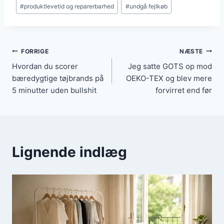
#
produktlevetid og reparerbarhed
#
undgå fejlkøb
Indlægsnavigation
FORRIGE
NÆSTE
Hvordan du scorer
Jeg satte GOTS op mod
bæredygtige tøjbrands på
OEKO-TEX og blev mere
5 minutter uden bullshit
forvirret end før
Lignende indlæg