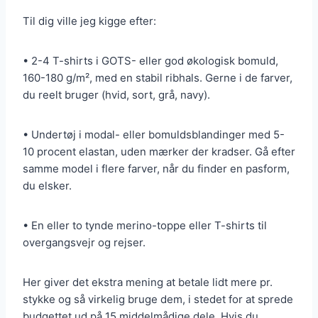
Til dig ville jeg kigge efter:
• 2-4 T-shirts i GOTS- eller god økologisk bomuld,
160-180 g/m², med en stabil ribhals. Gerne i de farver,
du reelt bruger (hvid, sort, grå, navy).
• Undertøj i modal- eller bomuldsblandinger med 5-
10 procent elastan, uden mærker der kradser. Gå efter
samme model i flere farver, når du finder en pasform,
du elsker.
• En eller to tynde merino-toppe eller T-shirts til
overgangsvejr og rejser.
Her giver det ekstra mening at betale lidt mere pr.
stykke og så virkelig bruge dem, i stedet for at sprede
budgettet ud på 15 middelmådige dele. Hvis du