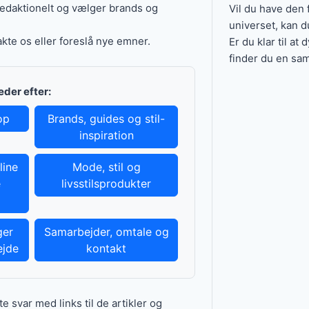
redaktionelt og vælger brands og
Vil du have den f
universet, kan 
kte os eller foreslå nye emner.
Er du klar til at 
finder du en sam
leder efter:
op
Brands, guides og stil-
inspiration
line
Mode, stil og
e
livsstilsprodukter
ger
Samarbejder, omtale og
ejde
kontakt
e svar med links til de artikler og