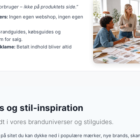
ris:
Vi kigger på totaløkonomi (pris vs. levetid), ikke kun “b
a
orbruger – ikke på produktets side.”
Luksusbrands og budgetbrands behandles efter samme kriter
ers:
Ingen egen webshop, ingen egen
 det samme: at give dig brugbar viden til smartere køb.
randguides, købsguides og
 mere om værdier og fokusområder.
m for salg.
eklame:
Betalt indhold bliver altid
 og stil-inspiration
t i vores branduniverser og stilguides.
 på sitet du kan dykke ned i populære mærker, nye brands, skand