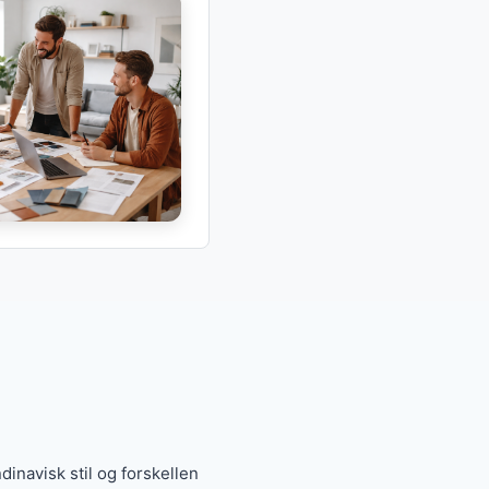
illigst her og nu”.
ier: kvalitet, pris,
inavisk stil og forskellen