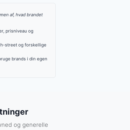
ere end én sæsons
 hverdag – og vi
– men af, hvad brandet
t værdi for pengene
.
er, prisniveau og
rker, rejsegear og
ver mening i en
h-street og forskellige
ruge brands i din egen
tninger
-owned og generelle