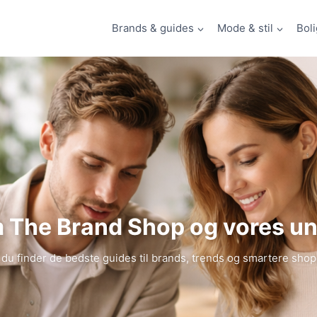
Brands & guides
Mode & stil
Boli
m The Brand Shop og vores un
n du finder de bedste guides til brands, trends og smartere sh