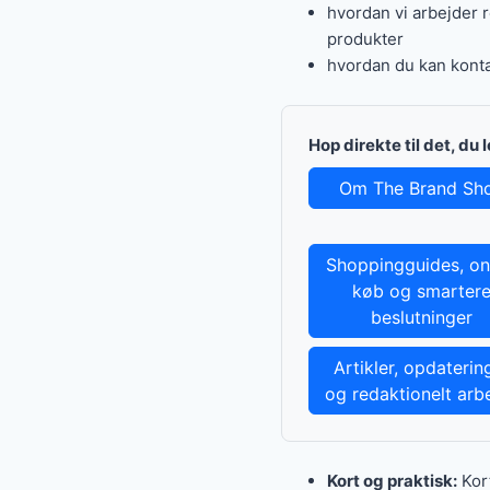
hvordan vi arbejder 
produkter
hvordan du kan konta
Hop direkte til det, du 
Om The Brand Sh
Shoppingguides, on
køb og smarter
beslutninger
Artikler, opdaterin
og redaktionelt arb
Kort og praktisk:
Kort