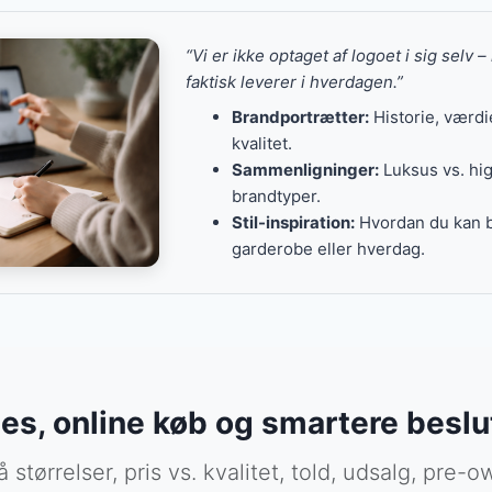
valitet, pris og om brandet har potentiale til at holde læng
cessories
nstruktion
altid at oversætte trends til noget, du kan bruge i din egen
og gadgets
“Vi er ikke optaget af logoet i sig selv 
r for pengene
d der er hurtigt trend, og hvad der har mere “bæreklang”.
 og indretningsbrands
faktisk leverer i hverdagen.”
konomi og holdbarhed, kan du også kigge under tagget
Beds
Brandportrætter:
Historie, værdi
de klassiske modehuse, sneaker-brands, tech- og audio-mæ
kvalitet.
re. Fællesnævneren er, at de har en tydelig identitet og gi
Sammenligninger:
Luksus vs. hig
brandtyper.
Stil-inspiration:
Hvordan du kan b
garderobe eller hverdag.
s, online køb og smartere beslu
 størrelser, pris vs. kvalitet, told, udsalg, pre