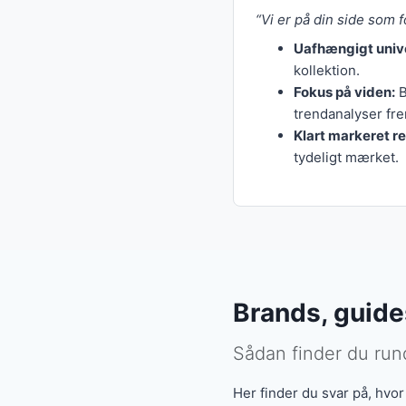
Helhedssyn på p
koster dig ekstr
“Vi er på din side som f
Ingen snobberi:
Uafhængigt univ
stil og etik.
Vores fokus er fortsat
kollektion.
Fokus på viden:
B
På
Om os
kan du læse
trendanalyser fre
Klart markeret r
tydeligt mærket.
Brands, guides
Sådan finder du rund
Her finder du svar på, hvor