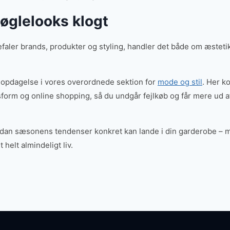
øglelooks klogt
efaler brands, produkter og styling, handler det både om æstetik,
på opdagelse i vores overordnede sektion for
mode og stil
. Her ko
orm og online shopping, så du undgår fejlkøb og får mere ud af
vordan sæsonens tendenser konkret kan lande i din garderobe – me
 helt almindeligt liv.