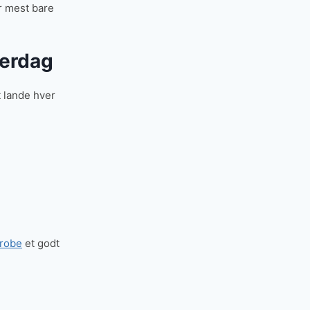
r mest bare
verdag
at lande hver
erobe
et godt