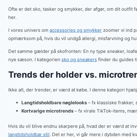
Ofte er det sko, tasker og smykker, der afgør, om dit outfit f
her.
I vores univers om
accessories og smykker
zoomer vi ind på
opmærksom på, hvis du vil undgå allergi, misfarvning og hur
Det samme gælder på skofronten: En ny type sneaker, loafer 
nye sæson. I kategorien
sko og sneakers
finder du guides t
Trends der holder vs. microtre
Ikke alt, der trender, er værd at købe. I denne kategori hjæ
Langtidsholdbare nøglelooks
– fx klassiske frakker,
Kortvarige microtrends
– fx virale TikTok-items, mærk
Hvis du vil blive endnu skarpere på, hvad der er værd at 
langtidsholdbar stil
. Det er her, vi går mere i dybden med kv