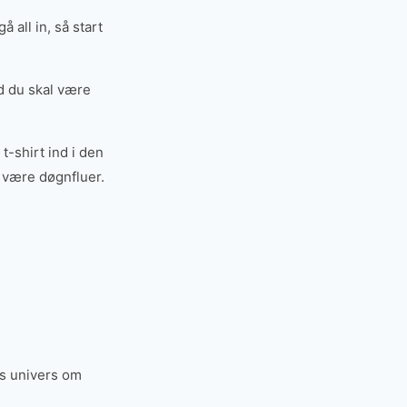
 all in, så start
ad du skal være
t-shirt ind i den
t være døgnfluer.
es univers om