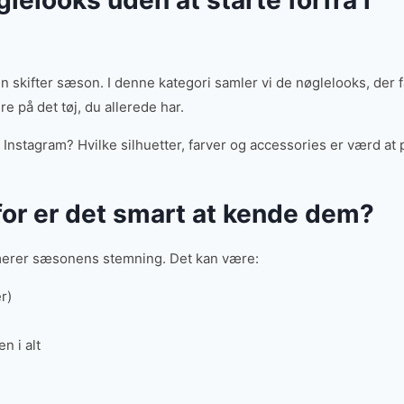
elooks uden at starte forfra i
 skifter sæson. I denne kategori samler vi de nøglelooks, der f
re på det tøj, du allerede har.
Instagram? Hvilke silhuetter, farver og accessories er værd at p
for er det smart at kende dem?
ummerer sæsonens stemning. Det kan være:
r)
n i alt