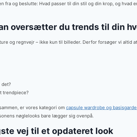
ra og beslutte: Hvad passer til din stil og din krop, og hvad e
dan oversætter du trends til din h
lture og regnvejr – ikke kun til billeder. Derfor forsøger vi altid 
i det?
gt trendpiece?
 sammen, er vores kategori om
capsule wardrobe og basisgard
sonens nøglelooks bare lægger sig ovenpå.
te vej til et opdateret look