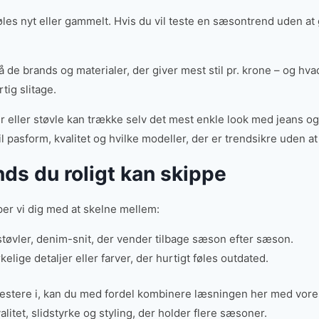
øles nyt eller gammelt. Hvis du vil teste en sæsontrend uden at gå
 de brands og materialer, der giver mest stil pr. krone – og hv
tig slitage.
eller støvle kan trække selv det mest enkle look med jeans og 
il pasform, kvalitet og hvilke modeller, der er trendsikre uden a
nds du roligt kan skippe
lper vi dig med at skelne mellem:
 støvler, denim-snit, der vender tilbage sæson efter sæson.
elige detaljer eller farver, der hurtigt føles outdated.
investere i, kan du med fordel kombinere læsningen her med vor
alitet, slidstyrke og styling, der holder flere sæsoner.