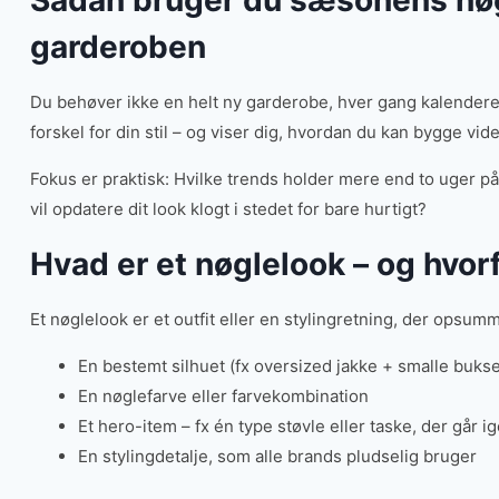
Sådan bruger du sæsonens nøgl
garderoben
Du behøver ikke en helt ny garderobe, hver gang kalenderen
forskel for din stil – og viser dig, hvordan du kan bygge vide
Fokus er praktisk: Hvilke trends holder mere end to uger på 
vil opdatere dit look klogt i stedet for bare hurtigt?
Hvad er et nøglelook – og hvor
Et nøglelook er et outfit eller en stylingretning, der ops
En bestemt silhuet (fx oversized jakke + smalle bukse
En nøglefarve eller farvekombination
Et hero-item – fx én type støvle eller taske, der går ige
En stylingdetalje, som alle brands pludselig bruger