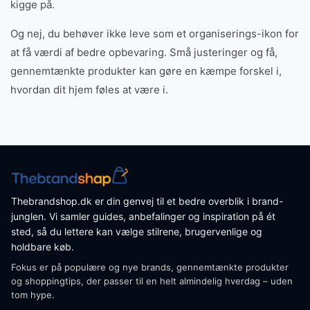
kigge på.
Og nej, du behøver ikke leve som et organiserings-ikon for
at få værdi af bedre opbevaring. Små justeringer og få,
gennemtænkte produkter kan gøre en kæmpe forskel i,
hvordan dit hjem føles at være i.
Thebrandshop.dk er din genvej til et bedre overblik i brand-
junglen. Vi samler guides, anbefalinger og inspiration på ét
sted, så du lettere kan vælge stilrene, brugervenlige og
holdbare køb.
Fokus er på populære og nye brands, gennemtænkte produkter
og shoppingtips, der passer til en helt almindelig hverdag – uden
tom hype.