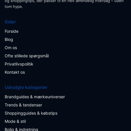
og shoppingtips, der passer til en helt almindelig hverdag – uden
tom hype.
Sider
Forside
Blog
Om os
Ofte stillede spørgsmål
Privatlivspolitik
Kontakt os
Udvalgte kategorier
Brandguides & mærkeuniverser
Trends & tendenser
Shoppingguides & købstips
Mode & stil
Bolig & indretning