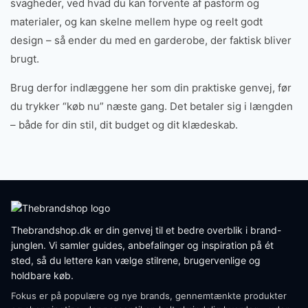
svagheder, ved hvad du kan forvente af pasform og
materialer, og kan skelne mellem hype og reelt godt
design – så ender du med en garderobe, der faktisk bliver
brugt.
Brug derfor indlæggene her som din praktiske genvej, før
du trykker “køb nu” næste gang. Det betaler sig i længden
– både for din stil, dit budget og dit klædeskab.
Thebrandshop.dk er din genvej til et bedre overblik i brand-
junglen. Vi samler guides, anbefalinger og inspiration på ét
sted, så du lettere kan vælge stilrene, brugervenlige og
holdbare køb.
Fokus er på populære og nye brands, gennemtænkte produkter