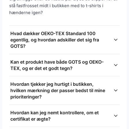
stå fastfrosset midt i butikken med to t-shirts i
hænderne igen?
Hvad dækker OEKO-TEX Standard 100
egentlig, og hvordan adskiller det sig fra
GOTS?
OEKO-TEX Standard 100 tester færdige tekstiler for
Kan et produkt have både GOTS og OEKO-
skadelige stoffer og giver tryghed om kemi i
TEX, og er det et godt tegn?
produktet, men siger ikke noget om økologisk
råvare eller sociale forhold i produktionen. Kort
Ja, flere produkter kan være dækket af begge
Hvordan tjekker jeg hurtigt i butikken,
sagt: OEKO-TEX = kemi-sikkerhed på vareniveau,
certificeringer, hvilket er praktisk talt
hvilken mærkning der passer bedst til mine
GOTS = økologi + bredere krav i hele værdikæden.
komplementært: OEKO-TEX sikrer lav kemi, mens
prioriteringer?
GOTS dækker øko-fibre og sociale krav. Hvis begge
Spørg dig selv hvad der er vigtigst - kemisikkerhed,
er til stede, har du et stærkere samlet bevis for
Hvordan kan jeg nemt kontrollere, om et
økologisk fiber eller sociale forhold - og kig efter
både sikkerhed og bæredygtighed.
certifikat er ægte?
den certificering der matcher. Er du i tvivl og bruger