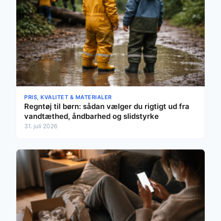
PRIS, KVALITET & MATERIALER
Regntøj til børn: sådan vælger du rigtigt ud fra
vandtæthed, åndbarhed og slidstyrke
31. juli 2026