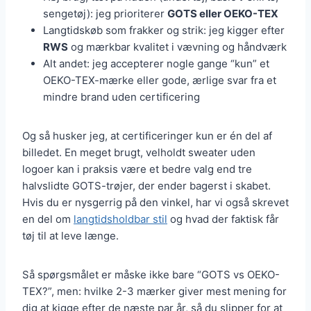
sengetøj): jeg prioriterer
GOTS eller OEKO-TEX
Langtidskøb som frakker og strik: jeg kigger efter
RWS
og mærkbar kvalitet i vævning og håndværk
Alt andet: jeg accepterer nogle gange “kun” et
OEKO-TEX-mærke eller gode, ærlige svar fra et
mindre brand uden certificering
Og så husker jeg, at certificeringer kun er én del af
billedet. En meget brugt, velholdt sweater uden
logoer kan i praksis være et bedre valg end tre
halvslidte GOTS-trøjer, der ender bagerst i skabet.
Hvis du er nysgerrig på den vinkel, har vi også skrevet
en del om
langtidsholdbar stil
og hvad der faktisk får
tøj til at leve længe.
Så spørgsmålet er måske ikke bare “GOTS vs OEKO-
TEX?”, men: hvilke 2-3 mærker giver mest mening for
dig at kigge efter de næste par år, så du slipper for at