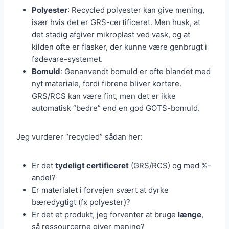
Polyester
: Recycled polyester kan give mening,
især hvis det er GRS-certificeret. Men husk, at
det stadig afgiver mikroplast ved vask, og at
kilden ofte er flasker, der kunne være genbrugt i
fødevare-systemet.
Bomuld
: Genanvendt bomuld er ofte blandet med
nyt materiale, fordi fibrene bliver kortere.
GRS/RCS kan være fint, men det er ikke
automatisk “bedre” end en god GOTS-bomuld.
Jeg vurderer “recycled” sådan her:
Er det
tydeligt certificeret
(GRS/RCS) og med %-
andel?
Er materialet i forvejen svært at dyrke
bæredygtigt (fx polyester)?
Er det et produkt, jeg forventer at bruge
længe
,
så ressourcerne giver mening?