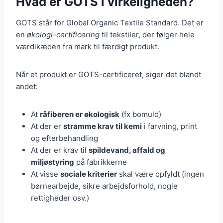
Hvad er GOTS i virkeligheden?
GOTS står for Global Organic Textile Standard. Det er
en
økologi-certificering
til tekstiler, der følger hele
værdikæden fra mark til færdigt produkt.
Når et produkt er GOTS-certificeret, siger det blandt
andet:
At
råfiberen er økologisk
(fx bomuld)
At der er
stramme krav til kemi
i farvning, print
og efterbehandling
At der er krav til
spildevand, affald og
miljøstyring
på fabrikkerne
At visse
sociale kriterier
skal være opfyldt (ingen
børnearbejde, sikre arbejdsforhold, nogle
rettigheder osv.)