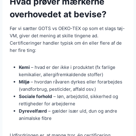
Hvad prøver mærkerne
overhovedet at bevise?
Før vi sætter GOTS vs OEKO-TEX op som et slags tøj-
VM, giver det mening at skille tingene ad.
Certificeringer handler typisk om én eller flere af de
her fire ting:
Kemi
– hvad er der
ikke
i produktet (fx farlige
kemikalier, allergifremkaldende stoffer)
Miljø
– hvordan råvaren dyrkes eller forarbejdes
(vandforbrug, pesticider, affald osv.)
Sociale forhold
– løn, arbejdstid, sikkerhed og
rettigheder for arbejderne
Dyrevelfærd
– gælder især uld, dun og andre
animalske fibre
Udfordringen er, at mange tror, én certificering