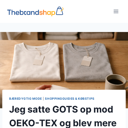
Fortsæt
til
indhold
BÆREDYGTIG MODE
|
SHOPPINGGUIDES & KØBSTIPS
Jeg satte GOTS op mod
OEKO-TEX og blev mere