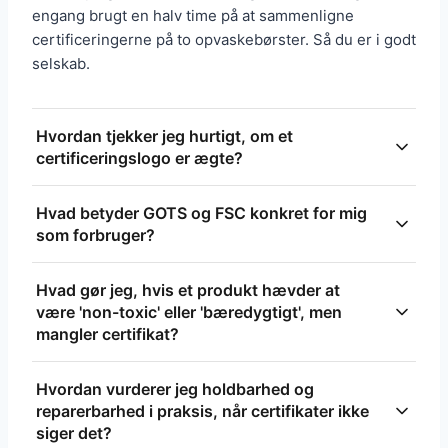
engang brugt en halv time på at sammenligne
certificeringerne på to opvaskebørster. Så du er i godt
selskab.
Hvordan tjekker jeg hurtigt, om et
certificeringslogo er ægte?
Se efter et certifikatnummer eller QR-kode på
Hvad betyder GOTS og FSC konkret for mig
mærkaten og indtast eller scan det på certifikatets
som forbruger?
officielle hjemmeside. Hvis der ikke er nummer eller
link, så spørg forhandleren efter dokumentation
GOTS dækker økologisk tekstilproduktion og stiller
Hvad gør jeg, hvis et produkt hævder at
eller søg producenten i certifikatdatabasen hos
krav til både organiske fibre, begrænsning af
være 'non-toxic' eller 'bæredygtigt', men
udstederen.
kemikalier og sociale forhold i produktionen. FSC
mangler certifikat?
handler om træ og papir og garanterer, at
Bed om konkret dokumentation som tredjeparts
materialerne kommer fra ansvarligt forvaltede
Hvordan vurderer jeg holdbarhed og
test, liste over materialer eller en produktdatablad.
skove - se om det er 'FSC Recycled' eller 'FSC Mix'
reparerbarhed i praksis, når certifikater ikke
Mangler gennemsigtighed kan du prioritere brands
for at vide præcis hvad du får.
siger det?