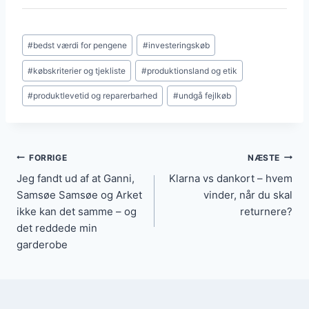
med klar sporbarhed, gode kundeanmeldelser og
Tjek materialetykkelse, sømme, stikninger, lynlåse
rimelig retur- eller garantiordning.
og monteringsdetaljer, og spørg om reservedele
Indlæg-
#
bedst værdi for pengene
#
investeringskøb
eller reparationsmuligheder. Kig også efter garanti,
tags:
producentens plejeanvisninger og uafhængige
#
købskriterier og tjekliste
#
produktionsland og etik
brugeranmeldelser for at få et realistisk billede af
#
produktlevetid og reparerbarhed
#
undgå fejlkøb
levetiden.
Indlægsnavigation
FORRIGE
NÆSTE
Jeg fandt ud af at Ganni,
Klarna vs dankort – hvem
Samsøe Samsøe og Arket
vinder, når du skal
ikke kan det samme – og
returnere?
det reddede min
garderobe