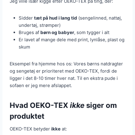
Jeg ville især kigge efter OEKO-TEX på ting, der:
Sidder
tæt på hud i lang tid
(sengelinned, nattøj,
undertøj, strømper)
Bruges af
børn og babyer
, som tygger i alt
Er lavet af mange dele med print, lynlåse, plast og
skum
Eksempel fra hjemme hos os: Vores børns natdragter
og sengetøj er prioriteret med OEKO-TEX, fordi de
ligger i det 8-10 timer hver nat. Til en ekstra pude i
sofaen er jeg mere afslappet.
Hvad OEKO-TEX
ikke
siger om
produktet
OEKO-TEX betyder
ikke
at: