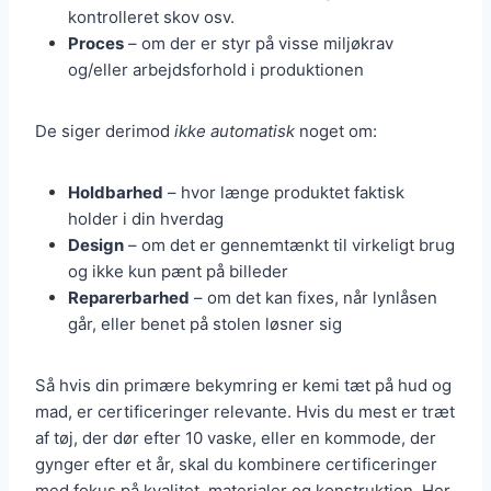
kontrolleret skov osv.
Proces
– om der er styr på visse miljøkrav
og/eller arbejdsforhold i produktionen
De siger derimod
ikke automatisk
noget om:
Holdbarhed
– hvor længe produktet faktisk
holder i din hverdag
Design
– om det er gennemtænkt til virkeligt brug
og ikke kun pænt på billeder
Reparerbarhed
– om det kan fixes, når lynlåsen
går, eller benet på stolen løsner sig
Så hvis din primære bekymring er kemi tæt på hud og
mad, er certificeringer relevante. Hvis du mest er træt
af tøj, der dør efter 10 vaske, eller en kommode, der
gynger efter et år, skal du kombinere certificeringer
med fokus på kvalitet, materialer og konstruktion. Her