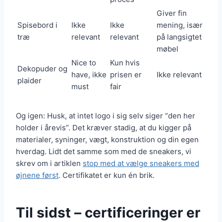
Giver fin
Spisebord i
Ikke
Ikke
mening, især
træ
relevant
relevant
på langsigtet
møbel
Nice to
Kun hvis
Dekopuder og
have, ikke
prisen er
Ikke relevant
plaider
must
fair
Og igen: Husk, at intet logo i sig selv siger “den her
holder i årevis”. Det kræver stadig, at du kigger på
materialer, syninger, vægt, konstruktion og din egen
hverdag. Lidt det samme som med de sneakers, vi
skrev om i artiklen
stop med at vælge sneakers med
øjnene først
. Certifikatet er kun én brik.
Til sidst – certificeringer er