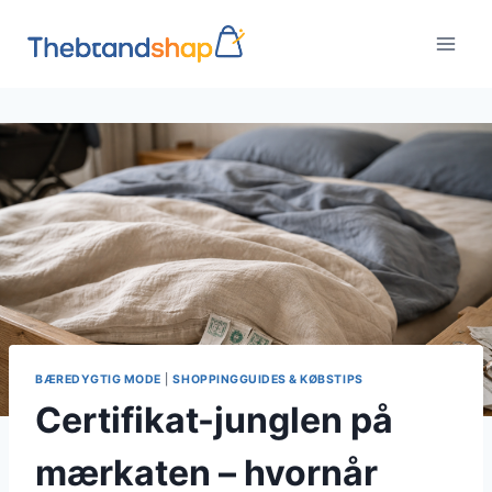
Fortsæt
til
indhold
BÆREDYGTIG MODE
|
SHOPPINGGUIDES & KØBSTIPS
Certifikat-junglen på
mærkaten – hvornår