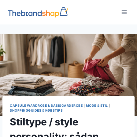
Fortsæt
til
indhold
CAPSULE WARDROBE & BASISGARDEROBE
|
MODE & STIL
|
SHOPPINGGUIDES & KØBSTIPS
Stiltype / style
personality: sådan