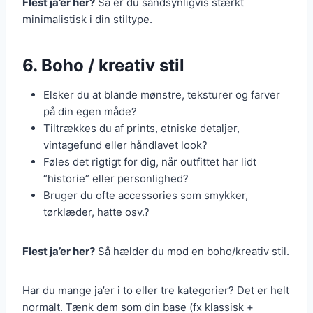
Flest ja’er her?
Så er du sandsynligvis stærkt
minimalistisk i din stiltype.
6. Boho / kreativ stil
Elsker du at blande mønstre, teksturer og farver
på din egen måde?
Tiltrækkes du af prints, etniske detaljer,
vintagefund eller håndlavet look?
Føles det rigtigt for dig, når outfittet har lidt
“historie” eller personlighed?
Bruger du ofte accessories som smykker,
tørklæder, hatte osv.?
Flest ja’er her?
Så hælder du mod en boho/kreativ stil.
Har du mange ja’er i to eller tre kategorier? Det er helt
normalt. Tænk dem som din base (fx klassisk +