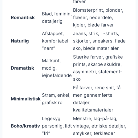
farver
Blomsterprint, blonder,
Blød, feminin,
Romantisk
flæser, nederdele,
detaljerig
kjoler, bløde farver
Afslappet,
Jeans, strik, T-shirts,
Naturlig
komfortabel,
skjorter, sneakers, flade
“nem”
sko, bløde materialer
Stærke farver, grafiske
Markant,
prints, skarpe skuldre,
Dramatisk
modig,
asymmetri, statement-
iøjnefaldende
sko
Få farver, rene snit, få
Stram, enkel,
men gennemførte
Minimalistisk
grafisk ro
detaljer,
kvalitetsmaterialer
Legesyg,
Mønstre, lag-på-lag,
Boho/kreativ
personlig, lidt
vintage, etniske detaljer,
“fri”
smykker, tørklæder