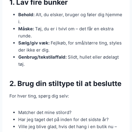
1. Lav fire bunker
Behold:
Alt, du elsker, bruger og føler dig hjemme
i.
Måske:
Tøj, du er i tvivl om – det får en ekstra
runde.
Sælg/giv væk:
Fejlkøb, for små/større ting, styles
der ikke er dig.
Genbrug/tekstilaﬀald:
Slidt, hullet eller ødelagt
tøj.
2. Brug din stiltype til at beslutte
For hver ting, spørg dig selv:
Matcher det mine stilord?
Har jeg taget det på inden for det sidste år?
Ville jeg blive glad, hvis det hang i en butik nu –