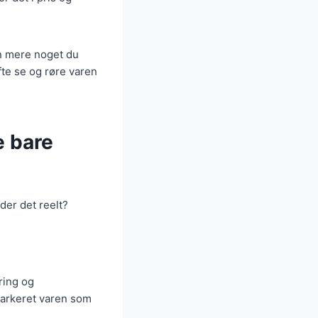
den mere noget du
fte se og røre varen
e bare
der det reelt?
ring og
 markeret varen som