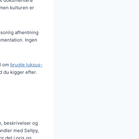
 at dokumentere
 men kulturen er
rsonlig afhentning
umentation. Ingen
el om
brugte luksus-
 du kigger efter.
, beskrivelser og
handler med Sellpy,
r det i pris og