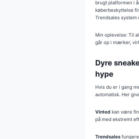
brugt platformen i å
køberbeskyttelse fi
Trendsales system 
Min oplevelse: Til a
går op i mærker, v
Dyre sneaker
hype
Hvis du er i gang me
automatisk. Her giv
Vinted
kan være fin
på med ekstremt efte
Trendsales
fungerer