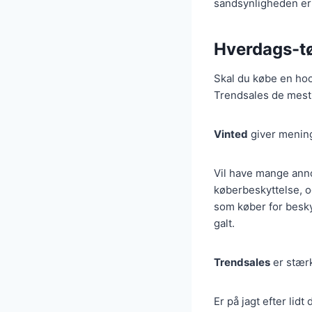
sandsynligheden er 
Hverdags-tø
Skal du købe en hood
Trendsales de mest 
Vinted
giver mening
Vil have mange anno
køberbeskyttelse, og
som køber for besky
galt.
Trendsales
er stærk
Er på jagt efter lid