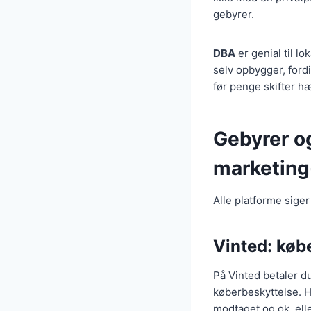
gebyrer.
DBA
er genial til l
selv opbygger, ford
før penge skifter hæ
Gebyrer og
marketing
Alle platforme sige
Vinted: køb
På Vinted betaler d
køberbeskyttelse. He
modtaget og ok, elle