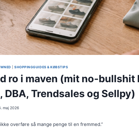
-OWNED
|
SHOPPINGGUIDES & KØBSTIPS
d ro i maven (mit no-bullshi
d, DBA, Trendsales og Sellpy)
4. maj 2026
 ikke overføre så mange penge til en fremmed.”