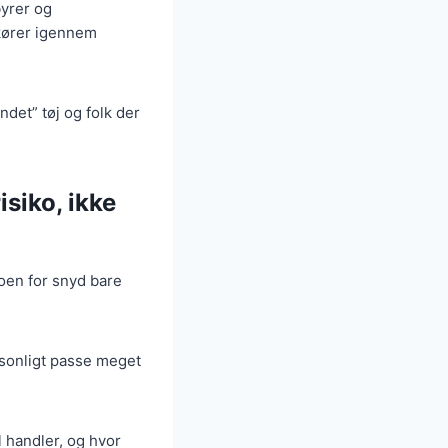
byrer og
 kører igennem
ndet” tøj og folk der
isiko, ikke
koen for snyd bare
rsonligt passe meget
l handler, og hvor