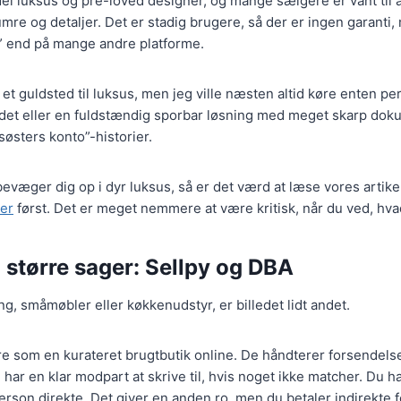
el luksus og pre-loved designer, og mange sælgere er vant til
umre og detaljer. Det er stadig brugere, så der er ingen garanti,
” end på mange andre platforme.
t guldsted til luksus, men jeg ville næsten altid køre enten pe
det eller en fuldstændig sporbar løsning med meget skarp dok
søsters konto”-historier.
 bevæger dig op i dyr luksus, så er det værd at læse vores artik
ier
først. Det er meget nemmere at være kritisk, når du ved, hvad
 større sager: Sellpy og DBA
ng, småmøbler eller køkkenudstyr, er billedet lidt andet.
 som en kurateret brugtbutik online. De håndterer forsendelse
 har en klar modpart at skrive til, hvis noget ikke matcher. Du 
rson direkte. Det giver en anden ro, men du betaler indirekte fo