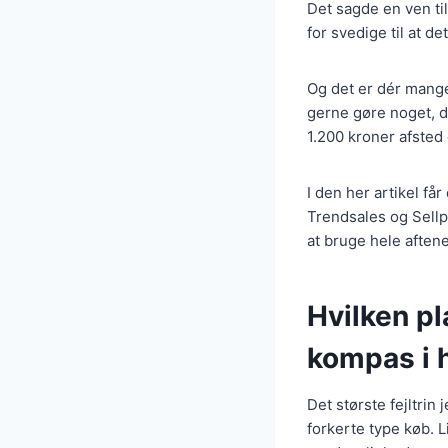
Det sagde en ven ti
for svedige til at de
Og det er dér mange 
gerne gøre noget, d
1.200 kroner afsted
I den her artikel få
Trendsales og Sellp
at bruge hele aften
Hvilken pl
kompas i 
Det største fejltrin
forkerte type køb. L