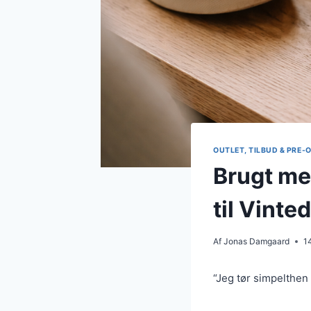
OUTLET, TILBUD & PRE
Brugt me
til Vinte
Af
Jonas Damgaard
1
“Jeg tør simpelthen