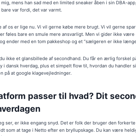
l mig, mens han sad med en limited sneaker åben i sin DBA-app,
t bare var fordi, det var varmt.
af os er lige nu. Vi vil gerne købe mere brugt. Vi vil gerne spar
er føles bare en smule mere ansvarligt. Men vi gider ikke være
 og ender med en tom pakkeshop og et “sælgeren er ikke længer
r du ikke et glansbillede af secondhand. Du får en ærlig forskel 
y i dansk hverdag, plus et simpelt flow til, hvordan du handler 
en på at google klagevejledninger.
atform passer til hvad? Dit seco
hverdagen
 jeg ser, er ikke engang snyd. Det er folk der bruger den forkerte
idt som at tage i Netto efter en bryllupskage. Du kan være held