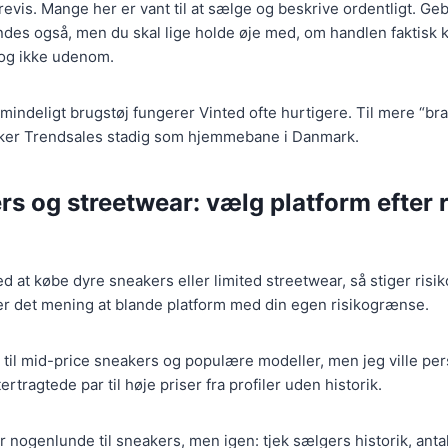
revis. Mange her er vant til at sælge og beskrive ordentligt. Ge
ndes også, men du skal lige holde øje med, om handlen faktisk
og ikke udenom.
lmindeligt brugstøj fungerer Vinted ofte hurtigere. Til mere “bra
irker Trendsales stadig som hjemmebane i Danmark.
s og streetwear: vælg platform efter r
d at købe dyre sneakers eller limited streetwear, så stiger risi
er det mening at blande platform med din egen risikogrænse.
 til mid-price sneakers og populære modeller, men jeg ville pe
rtragtede par til høje priser fra profiler uden historik.
 nogenlunde til sneakers, men igen: tjek sælgers historik, anta