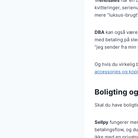
Trendsales
har en d
kvitteringer, serien
mere “luksus-brugt
DBA
kan også være e
med betaling på ste
“jeg sender fra min 
Og hvis du virkelig
accessories og kop
Boligting og
Skal du have boligti
Sellpy
fungerer mere
betalingsflow, og du
ikke med en privatpe