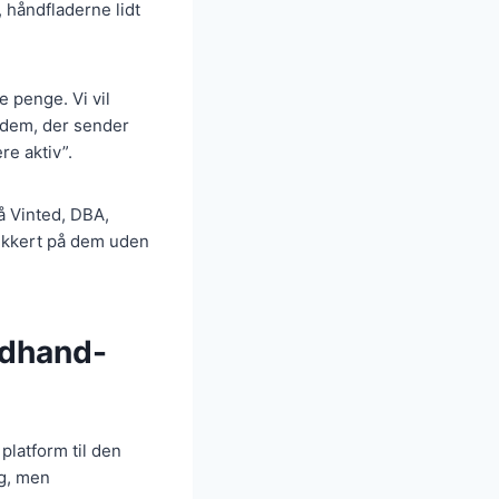
 håndfladerne lidt
e penge. Vi vil
 dem, der sender
e aktiv”.
på Vinted, DBA,
sikkert på dem uden
ndhand-
 platform til den
ig, men