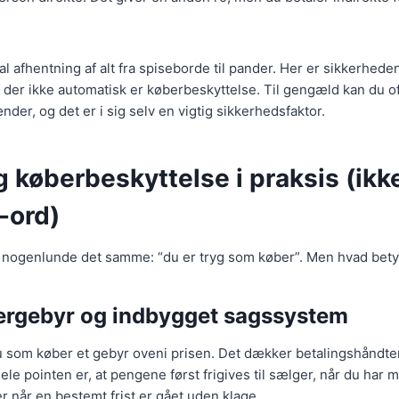
okal afhentning af alt fra spiseborde til pander. Her er sikkerhe
i der ikke automatisk er køberbeskyttelse. Til gengæld kan du o
nder, og det er i sig selv en vigtig sikkerhedsfaktor.
 køberbeskyttelse i praksis (ikk
-ord)
r nogenlunde det samme: “du er tryg som køber”. Men hvad bety
ergebyr og indbygget sagssystem
u som køber et gebyr oveni prisen. Det dækker betalingshåndte
le pointen er, at pengene først frigives til sælger, når du har
r når en bestemt frist er gået uden klage.