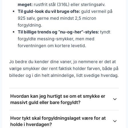
meget:
rustfrit stål (316L) eller sterlingsølv.
Til guld-look du vil bruge ofte:
guld vermeil på
925 sølv, gerne med mindst 2,5 micron
forgyldning.
Til billige trends og “nu-og-her”-styles:
tyndt
forgyldte messing-smykker, men med
forventningen om kortere levetid.
Jo bedre du kender dine vaner, jo nemmere er det at
vælge smykker der rent faktisk holder farven, både på
billeder og i din helt almindelige, lidt svedige hverdag.
Hvordan kan jeg hurtigt se om et smykke er
massivt guld eller bare forgyldt?
Tjek for stempler som 14K/18K (massivt guld), 925
Hvor tykt skal forgyldningslaget være for at
(sølv), GF eller GP (gold filled/gold plated) og
holde i hverdagen?
'vermeil'. Hvis det er uklart, kan en guldsmed lave