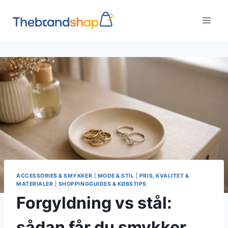
Fortsæt
til
indhold
ACCESSORIES & SMYKKER
|
MODE & STIL
|
PRIS, KVALITET &
MATERIALER
|
SHOPPINGGUIDES & KØBSTIPS
Forgyldning vs stål:
sådan får du smykker