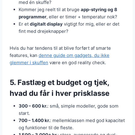
med én skuffe?
Kommer jeg reelt til at bruge
app-styring og 8
programmer
, eller er timer + temperatur nok?
Er et
digitalt display
vigtigt for mig, eller er det
fint med drejeknapper?
Hvis du har tendens til at blive forført af smarte
features, kan
denne guide om gadgets, du ikke
glemmer i skuffen
være en god reality check.
5. Fastlæg et budget og tjek,
hvad du får i hver prisklasse
300 – 600 kr.
: små, simple modeller, gode som
start.
700 – 1.400 kr.
: mellemklassen med god kapacitet
og funktioner til de fleste.
1.500 – 3.000+ kr.
: store, avancerede og dual-