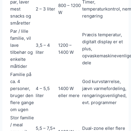
par, laver
Timer,
800 – 1200
mest
2 – 3 liter
temperaturkontrol, ne
W
snacks og
rengøring
småretter
Par / lille
Præcis temperatur,
familie, vil
digitalt display er et
lave
3,5 – 4
1200 –
plus,
tilbehør og
liter
1400 W
opvaskemaskinevenlig
enkelte
dele
måltider
Familie på
ca. 4
God kurvstørrelse,
personer,
4 – 5,5
1400 W
jævn varmefordeling,
bruger den
liter
eller mere
rengøringsvenlighed,
flere gange
evt. programmer
om ugen
Stor familie
/ meal
5,5 – 7,5+
Dual-zone eller flere