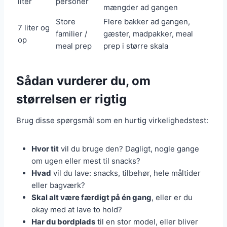
liter
personer
mængder ad gangen
Store
Flere bakker ad gangen,
7 liter og
familier /
gæster, madpakker, meal
op
meal prep
prep i større skala
Sådan vurderer du, om
størrelsen er rigtig
Brug disse spørgsmål som en hurtig virkelighedstest:
Hvor tit
vil du bruge den? Dagligt, nogle gange
om ugen eller mest til snacks?
Hvad
vil du lave: snacks, tilbehør, hele måltider
eller bagværk?
Skal alt være færdigt på én gang
, eller er du
okay med at lave to hold?
Har du bordplads
til en stor model, eller bliver