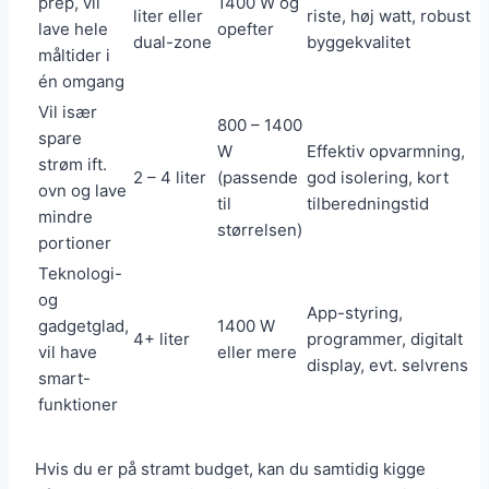
prep, vil
1400 W og
liter eller
riste, høj watt, robust
lave hele
opefter
dual-zone
byggekvalitet
måltider i
én omgang
Vil især
800 – 1400
spare
W
Effektiv opvarmning,
strøm ift.
2 – 4 liter
(passende
god isolering, kort
ovn og lave
til
tilberedningstid
mindre
størrelsen)
portioner
Teknologi-
og
App-styring,
gadgetglad,
1400 W
4+ liter
programmer, digitalt
vil have
eller mere
display, evt. selvrens
smart-
funktioner
Hvis du er på stramt budget, kan du samtidig kigge