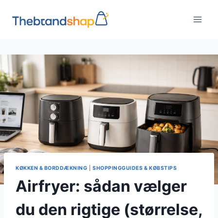
Fortsæt
til
indhold
KØKKEN & BORDDÆKNING
|
SHOPPINGGUIDES & KØBSTIPS
Airfryer: sådan vælger
du den rigtige (størrelse,