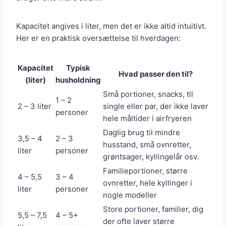
Kapacitet angives i liter, men det er ikke altid intuitivt.
Her er en praktisk oversættelse til hverdagen:
Kapacitet
Typisk
Hvad passer den til?
(liter)
husholdning
Små portioner, snacks, til
1 – 2
2 – 3 liter
single eller par, der ikke laver
personer
hele måltider i airfryeren
Daglig brug til mindre
3,5 – 4
2 – 3
husstand, små ovnretter,
liter
personer
grøntsager, kyllingelår osv.
Familieportioner, større
4 – 5,5
3 – 4
ovnretter, hele kyllinger i
liter
personer
nogle modeller
Store portioner, familier, dig
5,5 – 7,5
4 – 5+
der ofte laver større