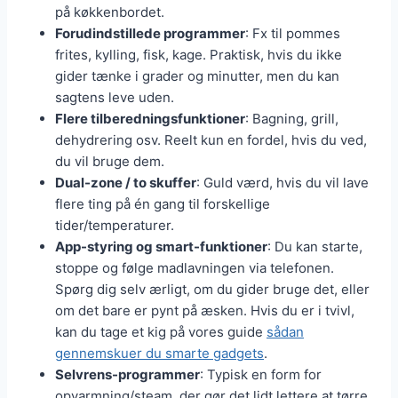
på køkkenbordet.
Forudindstillede programmer
: Fx til pommes
frites, kylling, fisk, kage. Praktisk, hvis du ikke
gider tænke i grader og minutter, men du kan
sagtens leve uden.
Flere tilberedningsfunktioner
: Bagning, grill,
dehydrering osv. Reelt kun en fordel, hvis du ved,
du vil bruge dem.
Dual-zone / to skuffer
: Guld værd, hvis du vil lave
flere ting på én gang til forskellige
tider/temperaturer.
App-styring og smart-funktioner
: Du kan starte,
stoppe og følge madlavningen via telefonen.
Spørg dig selv ærligt, om du gider bruge det, eller
om det bare er pynt på æsken. Hvis du er i tvivl,
kan du tage et kig på vores guide
sådan
gennemskuer du smarte gadgets
.
Selvrens-programmer
: Typisk en form for
opvarmning/steam, der gør det lidt lettere at tørre